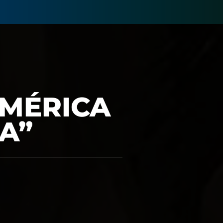
AMÉRICA
A”