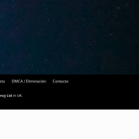
sto
DMCA / Eliminación
Contacto
ency Ltd
in UK.