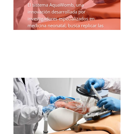
El sistema AquaWomb, una
innovación desarrollada por
investigadores especializados en
medicina neonatal, busca replicar las
condiciones naturales del útero
materno para permitir que bebés
extremadamente prematuros
continúen su desarrollo...