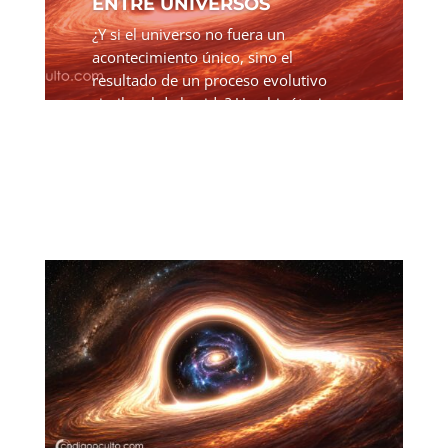
ENTRE UNIVERSOS
¿Y si el universo no fuera un
acontecimiento único, sino el
resultado de un proceso evolutivo
similar al de la vida? Una hipótesis
cosmológica propone que los
universos podrían "nacer" unos de
otros, heredando ciertas propiedades
físicas....