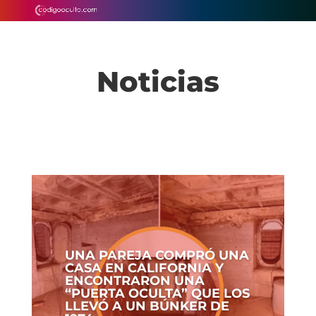
Noticias
UNA PAREJA COMPRÓ UNA
CASA EN CALIFORNIA Y
ENCONTRARON UNA
“PUERTA OCULTA” QUE LOS
LLEVÓ A UN BÚNKER DE