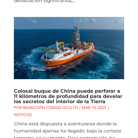
devastación significativa,...
Colosal buque de China puede perforar a
11 kilómetros de profundidad para develar
los secretos del interior de la Tierra
POR
REDACCIÓN CODIGO OCULTO
|
MAR 15, 2025
|
NOTICIAS
China está dispuesta a aventurarse donde la
humanidad apenas ha llegado: bajo la corteza
terrestre, en su manto. Para conseguirlo, ha