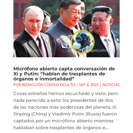
Micrófono abierto capta conversación de
Xi y Putin: “hablan de trasplantes de
órganos e inmortalidad”
POR
REDACCIÓN CODIGO OCULTO
|
SEP 4, 2025
|
NOTICIAS
Cosas extrañas hemos escuchado y visto, pero
nada parecido a esto: los presidentes de dos
de las naciones más poderosas del planeta, Xi
Jinping (China) y Vladímir Putin (Rusia) fueron
captados por un micrófono abierto mientras
hablaban sobre trasplantes de órganos e...