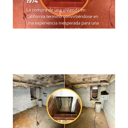
1974
La compra de una vivienda en
California terminó convirtiéndose en
una experiencia inesperada para una
pareja que jamás imaginó lo que
escondían sus muros. Al revisar la
propiedad con detenimiento,
descubrieron que la casa ocultaba
un...