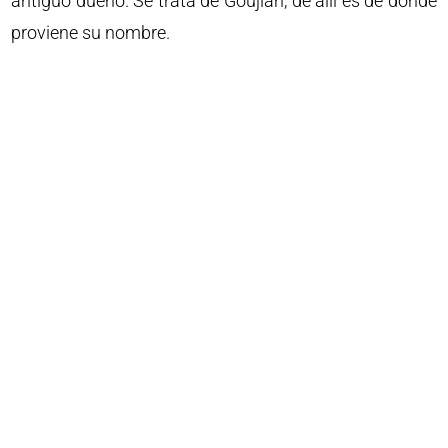
antiguo dueño. Se trata de Goujian, de allí es de donde
proviene su nombre.