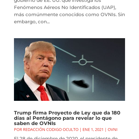
gobierno de EE. UU. que investiga los
Fenómenos Aéreos No Identificados (UAP),
más comúnmente conocidos como OVNIs. Sin
embargo, con...
Trump firma Proyecto de Ley que da 180
días al Pentágono para revelar lo que
saben de OVNIs
POR
REDACCIÓN CODIGO OCULTO
|
ENE 1, 2021
|
OVNI
El 28 de diciembre de 2020, el presidente de