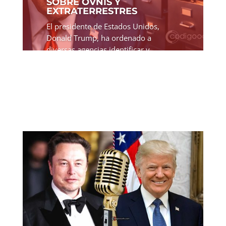
SOBRE OVNIS Y
EXTRATERRESTRES
El presidente de Estados Unidos,
Donald Trump, ha ordenado a
diversas agencias identificar y
divulgar expedientes
gubernamentales relacionados con
OVNIs y posibles fenómenos
extraterrestres. La pregunta surge
inevitablemente: ¿por qué...