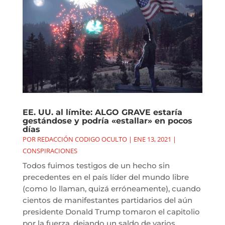
EE. UU. al límite: ALGO GRAVE estaría
gestándose y podría «estallar» en pocos
días
POR
REDACCIÓN CODIGO OCULTO
|
ENE 13, 2021
|
CONSPIRACIONES
Todos fuimos testigos de un hecho sin
precedentes en el país líder del mundo libre
(como lo llaman, quizá erróneamente), cuando
cientos de manifestantes partidarios del aún
presidente Donald Trump tomaron el capitolio
por la fuerza, dejando un saldo de varios