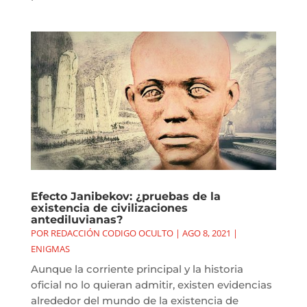
Efecto Janibekov: ¿pruebas de la
existencia de civilizaciones
antediluvianas?
POR
REDACCIÓN CODIGO OCULTO
|
AGO 8, 2021
|
ENIGMAS
Aunque la corriente principal y la historia
oficial no lo quieran admitir, existen evidencias
alrededor del mundo de la existencia de