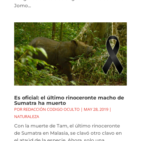
Jomo...
Es oficial: el último rinoceronte macho de
Sumatra ha muerto
POR
REDACCIÓN CODIGO OCULTO
|
MAY 28, 2019
|
NATURALEZA
Con la muerte de Tam, el último rinoceronte
de Sumatra en Malasia, se clavó otro clavo en
el ataúd de la especie. Ahora, solo una