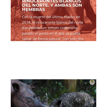
RINOCERONTES BLANCOS
DEL NORTE. Y AMBAS SON
HEMBRAS
Con la muerte del último macho en
2018, el rinoceronte blanco del norte
(Ceratotherium simum cottoni) ha
pasado el punto en el que se puede
salvar de forma natural. Con solo dos
hembras restantes, la subespecie
ahora está clasificada como...