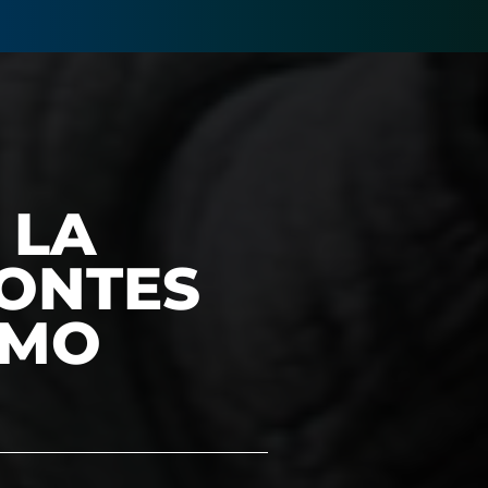
 LA
RONTES
OMO