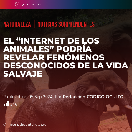
|
NATURALEZA
NOTICIAS SORPRENDENTES
EL “INTERNET DE LOS
ANIMALES” PODRÍA
REVELAR FENÓMENOS
DESCONOCIDOS DE LA VIDA
SALVAJE
Publicado el 05 Sep 2024
Por
Redacción CODIGO OCULTO
316
© Imagen: depositphotos.com