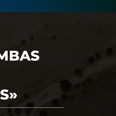
UMBAS
S»