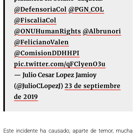
@DefensoriaCol
@PGN_COL
@FiscaliaCol
@ONUHumanRights
@Albrunori
@FelicianoValen
@ComisionDDHHPI
pic.twitter.com/qFClyenO3u
— Julio Cesar Lopez Jamioy
(@JulioCLopezJ)
23 de septiembre
de 2019
Este incidente ha causado, aparte de temor, mucha