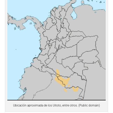
Ubicación aproximada de los Uitoto, entre otros. (Public domain)