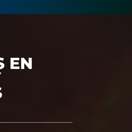
S EN
Y
S