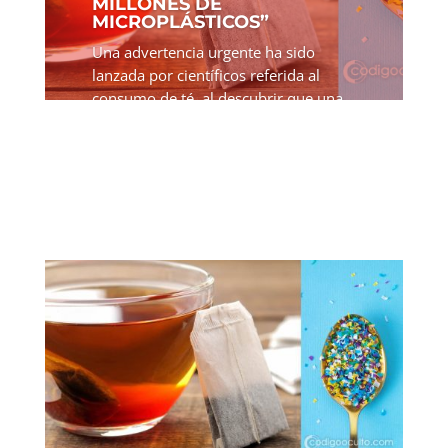
MILLONES DE
MICROPLÁSTICOS”
Una advertencia urgente ha sido
lanzada por científicos referida al
consumo de té, al descubrir que una
sola bolsita filtrante puede liberar
miles de millones de microplásticos
peligrosos para el organismo. Para
millones de personas en el...