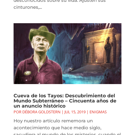
desconocidos sobre su vida. Ajusten sus
cinturones,...
Cueva de los Tayos: Descubrimiento del
Mundo Subterráneo – Cincuenta años de
un anuncio histórico
POR
DÉBORA GOLDSTERN
|
JUL 15, 2019
|
ENIGMAS
Hoy nuestro artículo rememora un
acontecimiento que hace medio siglo,
sacudiera al mundo de los misterios, cuando el