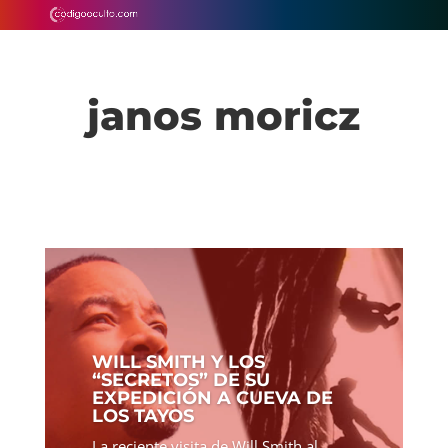
janos moricz
WILL SMITH Y LOS
“SECRETOS” DE SU
EXPEDICIÓN A CUEVA DE
LOS TAYOS
La reciente visita de Will Smith al