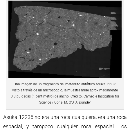
Una imagen de un fragmento del meteorito antártico Asuka 12236
visto a través de un microscopio; la muestra mide aproximadamente
0.3 pulgadas (1 centímetro) de ancho. Crédito: Carnegie Institution for
Science / Conel M. O’D. Alexander
Asuka 12236 no era una roca cualquiera, era una roca
espacial, y tampoco cualquier roca espacial. Los