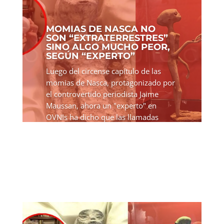
MOMIAS DE NASCA NO
SON “EXTRATERRESTRES”
SINO ALGO MUCHO PEOR,
SEGÚN “EXPERTO”
Luego del circense capítulo de las
momias de Nasca, protagonizado por
el controvertido periodista Jaime
Maussan, ahora un "experto" en
OVNIs ha dicho que las llamadas
"momias" no son extraterrestres, sino
algo mucho peor... Las supuestas...