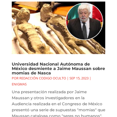
Universidad Nacional Autónoma de
México desmiente a Jaime Maussan sobre
momias de Nasca
POR
REDACCIÓN CODIGO OCULTO
|
SEP 15, 2023
|
ENIGMAS
Una presentación realizada por Jaime
Maussan y otros investigadores en la
Audiencia realizada en el Congreso de México
presentó una serie de supuestas "momias" que
Maussan cataloga como "seres no humanos".