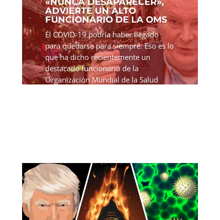
«NUNCA DESAPARECER»,
ADVIERTE UN ALTO
FUNCIONARIO DE LA OMS
El COVID-19 podría haber llegado
para quedarse para siempre. Eso es lo
que ha dicho recientemente un
destacado funcionario de la
Organización Mundial de la Salud
(OMS). Las afirmaciones del
funcionario de la OMS van de la mano
con lo que...