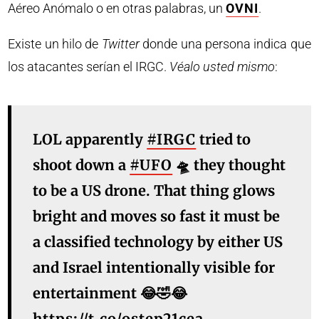
Aéreo Anómalo o en otras palabras, un
OVNI
.
Existe un hilo de
Twitter
donde una persona indica que
los atacantes serían el IRGC.
Véalo usted mismo
:
LOL apparently
#IRGC
tried to
shoot down a
#UFO
🛸 they thought
to be a US drone. That thing glows
bright and moves so fast it must be
a classified technology by either US
and Israel intentionally visible for
entertainment 😂🤣😂
https://t.co/ostep21cea