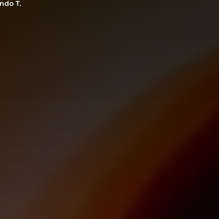
ndo T.