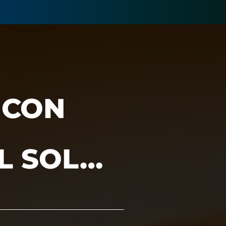
 CON
L SOL…