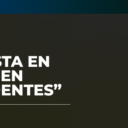
STA EN
GEN
DENTES”