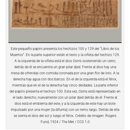
Este pequeño papiro presenta los hechizos 100 y 129 del “Libro de los
Muertos”. En la parte superior están el texto y la viñeta del hechizo 129.
A la izquierda de la viñeta está el dios Osiris sosteniendo un cetro;
detrás de él se encuentra un gran pilar djed. Frente al dios hay una
mesa de ofrendas con comida coronada por una gran flor de loto. A la
derecha hay agua con dos barcos. En el de la izquierda está el fénix,
mientras que en el de la derecha hay cinco deidades. La parte inferior
del papiro presenta el hechizo 100. Esta vez, Osiris está representado en
el lado derecho, nuevamente con un pilar djed detrás de él. Frente al
dios está el emblema del este, y a la izquierda de este hay un bote
impulsado por una mujer (la difunta) con un remo largo. Detrás de ella
se sienta el dios del sol y luego el fénix. Crédito de imagen: Rogers
Fund, 1924 / The Met / CC0 1.0