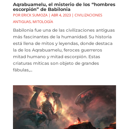
Aqrabuamelu, el misterio de los “hombres
escorpión” de Babilonia
POR
ERICK SUMOZA
|
ABR 4, 2023
|
CIVILIZACIONES
ANTIGUAS
,
MITOLOGÍA
Babilonia fue una de las civilizaciones antiguas
más fascinantes de la humanidad. Su historia
está llena de mitos y leyendas, donde destaca
la de los Aqrabuamelu, feroces guerreros
mitad humano y mitad escorpión. Estas
criaturas míticas son objeto de grandes
fábulas,...