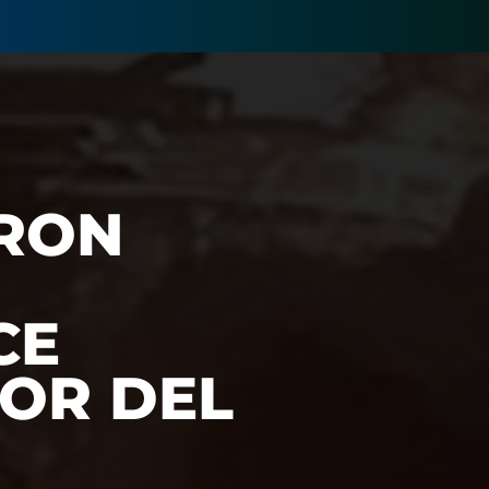
ERON
CE
DOR DEL