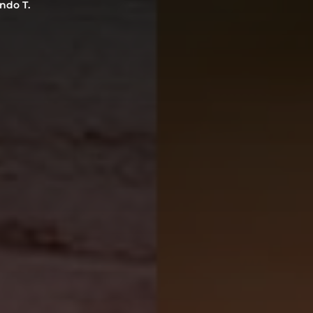
ndo T.