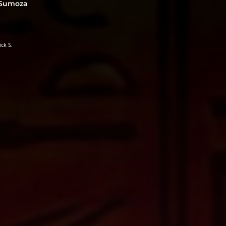
 Sumoza
ck S.