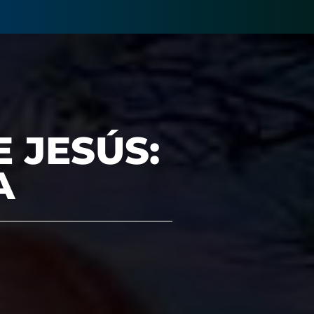
 JESÚS:
A