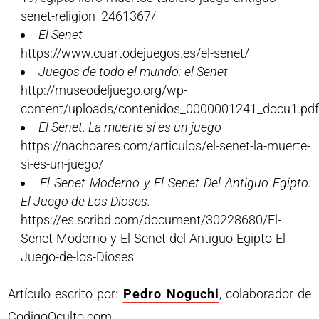
senet-religion_2461367/
El Senet
https://www.cuartodejuegos.es/el-senet/
Juegos de todo el mundo: el Senet
http://museodeljuego.org/wp-
content/uploads/contenidos_0000001241_docu1.pd
El Senet. La muerte sí es un juego
https://nachoares.com/articulos/el-senet-la-muerte-
si-es-un-juego/
El Senet Moderno y El Senet Del Antiguo Egipto:
El Juego de Los Dioses.
https://es.scribd.com/document/30228680/El-
Senet-Moderno-y-El-Senet-del-Antiguo-Egipto-El-
Juego-de-los-Dioses
Artículo escrito por:
Pedro Noguchi
, colaborador de
CodigoOculto.com