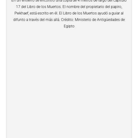
En un entierro se encontró una copia de 4 metros de largo del capítulo
17 del Libro de los Muertos. El nombre del propietario del papiro,
Pwkhaef, está escrito en él. El Libro de los Muertos ayudó a guiar al
difunto a través del más allá. Crédito: Ministerio de Antigüedades de
Egipto