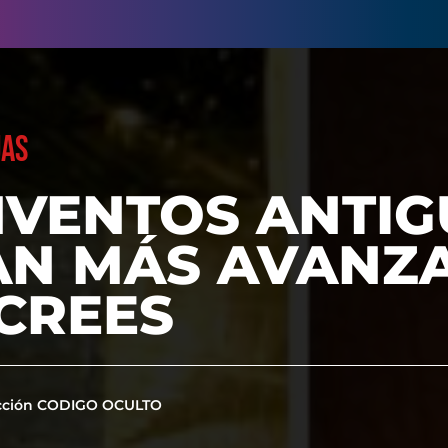
UAS
NVENTOS ANTI
AN MÁS AVANZ
CREES
cción CODIGO OCULTO