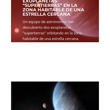
EXOPLANETAS
“SUPERTIERRAS” EN LA
ZONA HABITABLE DE UNA
ESTRELLA CERCANA
Un equipo de astrónomos han
descubierto dos exoplanetas
"supertierras" orbitando en la zona
habitable de una estrella cercana.
Ambos exoplanetas son ligeramente
mayores que nuestro planeta y giran
en torno a la misma estrella enana
roja....