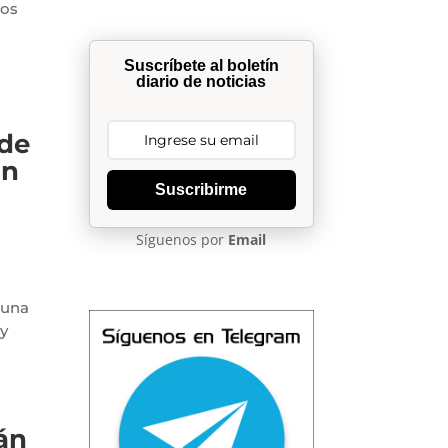
dos
Suscríbete al boletín
diario de noticias
 de
ún
Suscribirme
Síguenos por
Email
luna
 y
án