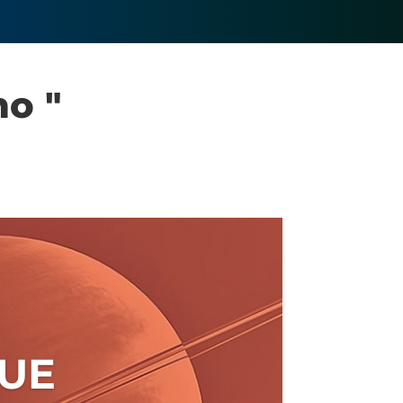
no "
QUE