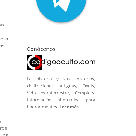
án
e la
los
Conócenos
La historia y sus misterios,
civilizaciones antiguas, Ovnis,
Vida extraterrestre, Complots.
Información alternativa para
liberar mentes.
Leer más
an
erde
 los