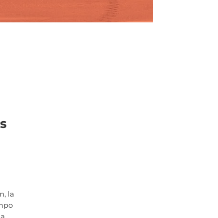
os
, la
empo
da