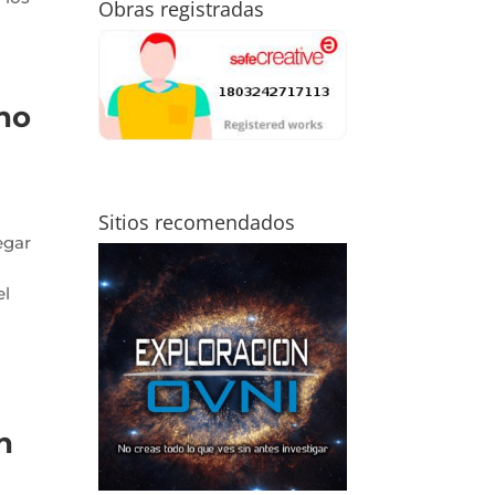
Obras registradas
ho
Sitios recomendados
egar
el
n