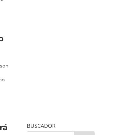
o
 son
mo
BUSCADOR
rá