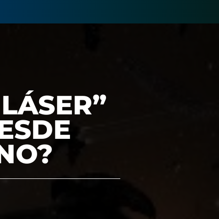
 LÁSER”
ESDE
RNO?