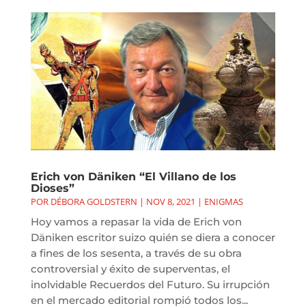
Erich von Däniken “El Villano de los
Dioses”
POR
DÉBORA GOLDSTERN
|
NOV 8, 2021
|
ENIGMAS
Hoy vamos a repasar la vida de Erich von
Däniken escritor suizo quién se diera a conocer
a fines de los sesenta, a través de su obra
controversial y éxito de superventas, el
inolvidable Recuerdos del Futuro. Su irrupción
en el mercado editorial rompió todos los...