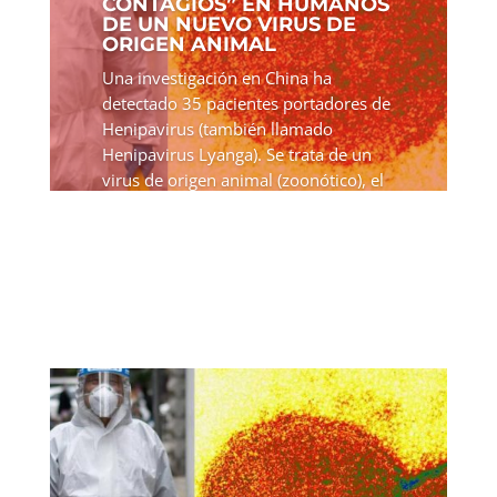
CONTAGIOS” EN HUMANOS
DE UN NUEVO VIRUS DE
ORIGEN ANIMAL
Una investigación en China ha
detectado 35 pacientes portadores de
Henipavirus (también llamado
Henipavirus Lyanga). Se trata de un
virus de origen animal (zoonótico), el
cual carece, de momento, de vacunas
o tratamientos. Los casos se...