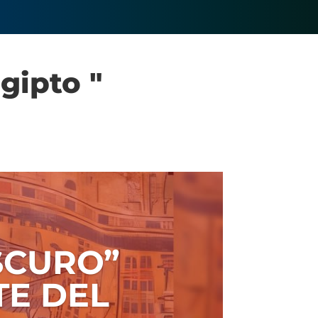
gipto "
SCURO”
TE DEL