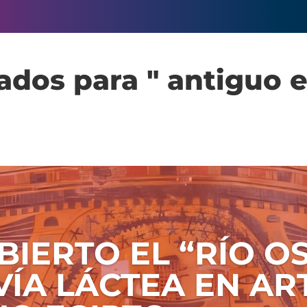
ados para " antiguo e
BIERTO EL “RÍO O
VÍA LÁCTEA EN AR