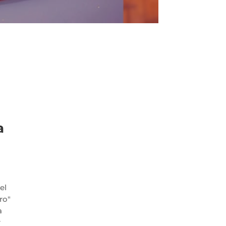
a
el
ro"
a
r