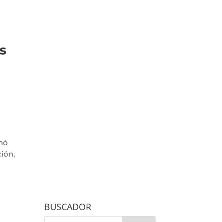
s
inó
ción,
BUSCADOR