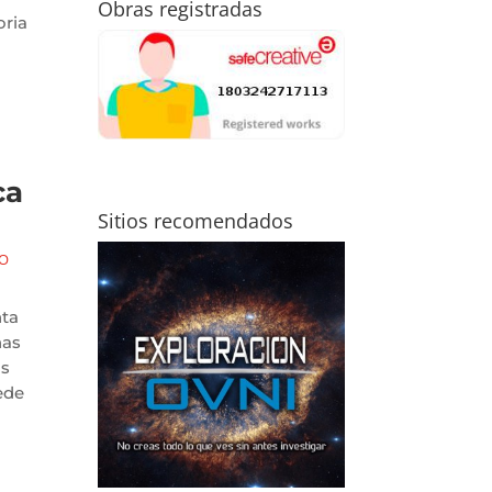
Obras registradas
oria
ca
Sitios recomendados
GO
nta
nas
as
ede