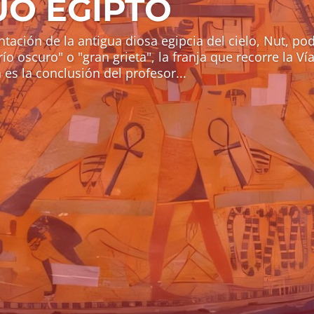
UO EGIPTO
tación de la antigua diosa egipcia del cielo, Nut, pod
ío oscuro" o "gran grieta", la franja que recorre la V
 es la conclusión del profesor...