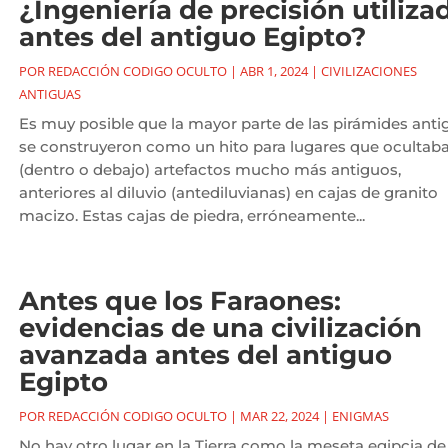
¿Ingeniería de precisión utiliza
antes del antiguo Egipto?
POR
REDACCIÓN CODIGO OCULTO
|
ABR 1, 2024
|
CIVILIZACIONES
ANTIGUAS
Es muy posible que la mayor parte de las pirámides anti
se construyeron como un hito para lugares que ocultab
(dentro o debajo) artefactos mucho más antiguos,
anteriores al diluvio (antediluvianas) en cajas de granito
macizo. Estas cajas de piedra, erróneamente...
Antes que los Faraones:
evidencias de una civilización
avanzada antes del antiguo
Egipto
POR
REDACCIÓN CODIGO OCULTO
|
MAR 22, 2024
|
ENIGMAS
No hay otro lugar en la Tierra como la meseta egipcia de