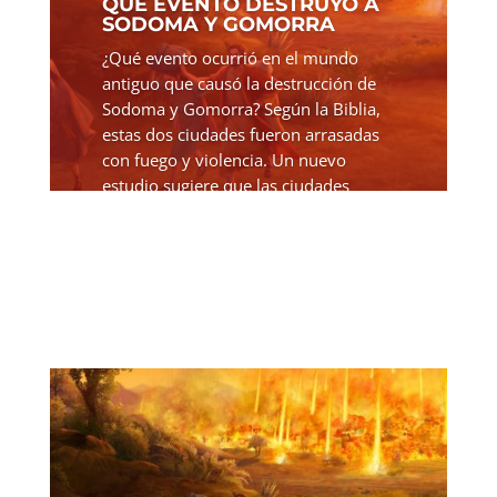
QUÉ EVENTO DESTRUYÓ A
SODOMA Y GOMORRA
¿Qué evento ocurrió en el mundo
antiguo que causó la destrucción de
Sodoma y Gomorra? Según la Biblia,
estas dos ciudades fueron arrasadas
con fuego y violencia. Un nuevo
estudio sugiere que las ciudades
bíblicas de Sodoma y Gomorra...