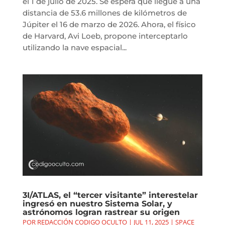
el 1 de julio de 2025. Se espera que llegue a una
distancia de 53.6 millones de kilómetros de
Júpiter el 16 de marzo de 2026. Ahora, el físico
de Harvard, Avi Loeb, propone interceptarlo
utilizando la nave espacial...
3I/ATLAS, el “tercer visitante” interestelar
ingresó en nuestro Sistema Solar, y
astrónomos logran rastrear su origen
POR
REDACCIÓN CODIGO OCULTO
|
JUL 11, 2025
|
SPACE