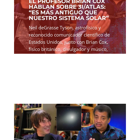
EL PROFESOR BRIAN COX
HABLAN SOBRE 3I/ATLAS:
“ES MÁS ANTIGUO QUE
NUESTRO SISTEMA SOLAR”
Neil deGrasse Tyson, astrofísico y
reconocido comunicador científico de
Estados Unidos, junto con Brian Cox,
físico británico, divulgador y músico,
se han pronunciado públicamente
sobre el objeto interestelar 3I/ATLAS y
han cuestionado la...