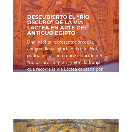
DESCUBIERTO EL “RÍO
OSCURO” DE LA VÍA
LÁCTEA EN ARTE DEL
ANTIGUO EGIPTO
Una insólita representación de la
antigua diosa egipcia del cielo, Nut,
podría incluir una representación del
"río oscuro" o "gran grieta", la franja
que recorre la Vía Láctea causada por
nubes de polvo. Esta es la conclusión
del profesor...