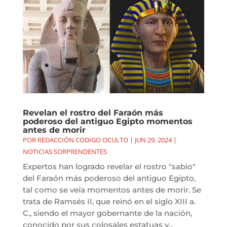
Revelan el rostro del Faraón más
poderoso del antiguo Egipto momentos
antes de morir
POR
REDACCIÓN CODIGO OCULTO
|
JUN 29, 2024
|
NOTICIAS SORPRENDENTES
Expertos han logrado revelar el rostro "sabio"
del Faraón más poderoso del antiguo Egipto,
tal como se veía momentos antes de morir. Se
trata de Ramsés II, que reinó en el siglo XIII a.
C., siendo el mayor gobernante de la nación,
conocido por sus colosales estatuas y...