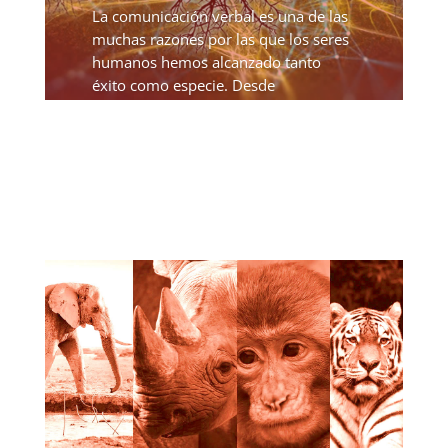
La comunicación verbal es una de las
muchas razones por las que los seres
humanos hemos alcanzado tanto
éxito como especie. Desde
advertirnos mutuamente del peligro
hasta comunicar información
compleja, nuestra capacidad para
hablar ha...