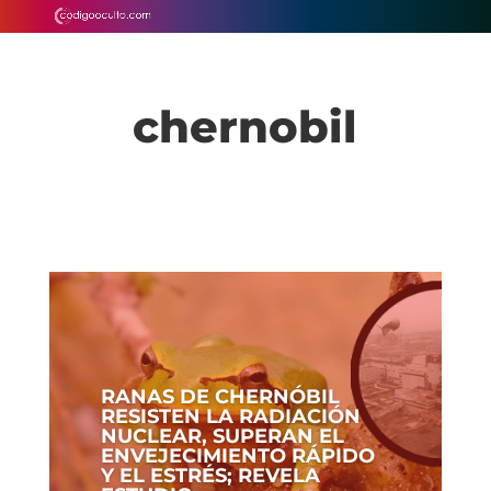
chernobil
RANAS DE CHERNÓBIL
RESISTEN LA RADIACIÓN
NUCLEAR, SUPERAN EL
ENVEJECIMIENTO RÁPIDO
Y EL ESTRÉS; REVELA