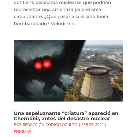
contiene desechos nucleares que podrían
representar una amenaza para el área
circundante. ¿Qué pasaría si el sitio fuera
bombardeado? Volodímir...
Una espeluznante “criatura” apareció en
Chernóbil, antes del desastre nuclear
POR
REDACCIÓN CODIGO OCULTO
|
FEB 25, 2022
|
ENIGMAS