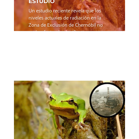
ESTUDIO
Un estudio reciente revela que los
niveles actuales de radiación en la
Zona de Exclusión de Chernóbil no
están afectando significativamente a
la edad, los niveles de estrés o el
ritmo de envejecimiento de la fauna
local, en particular de...