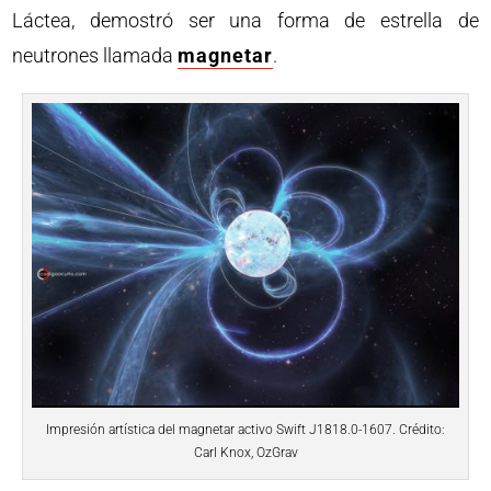
Láctea, demostró ser una forma de estrella de
neutrones llamada
magnetar
.
Impresión artística del magnetar activo Swift J1818.0-1607. Crédito:
Carl Knox, OzGrav