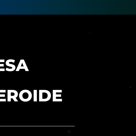
ESA
EROIDE