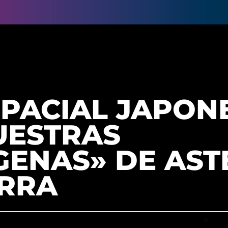
SPACIAL JAPON
UESTRAS
GENAS» DE AST
ERRA