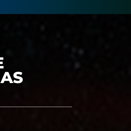
E
ÑAS