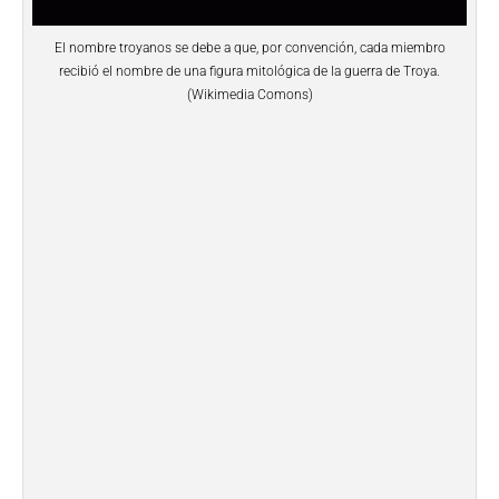
El nombre troyanos se debe a que, por convención, cada miembro
recibió el nombre de una figura mitológica de la guerra de Troya.
(Wikimedia Comons)