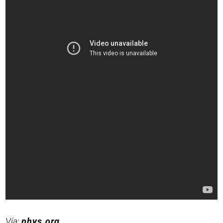
Vía:
phys.org