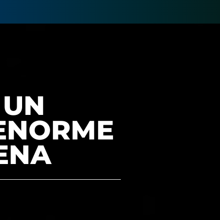
 UN
 ENORME
ENA