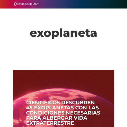
exoplaneta
CIENTÍFICOS DESCUBREN
45 EXOPLANETAS CON LAS
CONDICIONES NECESARIAS
PARA ALBERGAR VIDA
EXTRATERRESTRE