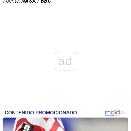
Fuente:
NASA
/
BBC
ad