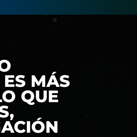
SO
 ES MÁS
LO QUE
S,
GACIÓN