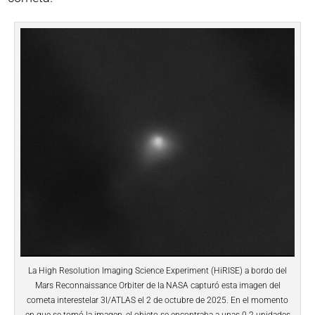
La High Resolution Imaging Science Experiment (HiRISE) a bordo del
Mars Reconnaissance Orbiter de la NASA capturó esta imagen del
cometa interestelar 3I/ATLAS el 2 de octubre de 2025. En el momento