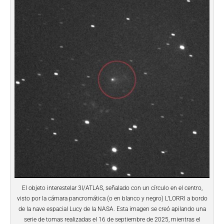
El objeto interestelar 3I/ATLAS, señalado con un círculo en el centro,
visto por la cámara pancromática (o en blanco y negro) L’LORRI a bordo
de la nave espacial Lucy de la NASA. Esta imagen se creó apilando una
serie de tomas realizadas el 16 de septiembre de 2025, mientras el